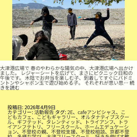
大津港広場で 春のやわらかな陽気の中、大津港広場へ出かけ
ました。 レジャーシートを広げて、まさにピクニック日和の
午後です。 木陰でお弁当を楽しむ子、到着してすぐにバドミ
ントンやシャボン玉で遊び始める子。 それぞれが思い思…
続
ピ
きを読む
ク
ニ
ッ
ク
投稿日:
2026年4月9日
日
カテゴリー:
活動報告
タグ:
2E
、
cafeアンビシャス
、
こ
和
どもカフェ
、
こどもギャラリー
、
オルタナティブスクー
ル
、
ギフテッド
、
タレンティッド
、
トライアンフ
、
トラ
イアンフテトリ
、
フリースクール
、
ホームエデュケーシ
ョン
、
不登校の親
、
不登校支援
、
不登校相談
、
京都不登
校
、
多様な学び
、
大津フリースクール
、
好きを伸ばす教