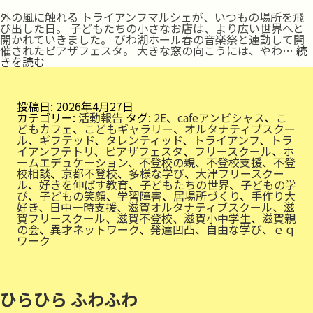
外の風に触れる トライアンフマルシェが、いつもの場所を飛
び出した日。 子どもたちの小さなお店は、より広い世界へと
開かれていきました。 びわ湖ホール春の音楽祭と連動して開
催されたピアザフェスタ。 大きな窓の向こうには、やわ…
続
マ
きを読む
ル
シ
ェ
が
投稿日:
2026年4月27日
外
カテゴリー:
活動報告
タグ:
2E
、
cafeアンビシャス
、
こ
に
どもカフェ
、
こどもギャラリー
、
オルタナティブスクー
飛
ル
、
ギフテッド
、
タレンティッド
、
トライアンフ
、
トラ
び
イアンフテトリ
、
ピアザフェスタ
、
フリースクール
、
ホ
出
ームエデュケーション
、
不登校の親
、
不登校支援
、
不登
し
校相談
、
京都不登校
、
多様な学び
、
大津フリースクー
た
ル
、
好きを伸ばす教育
、
子どもたちの世界
、
子どもの学
び
、
子どもの笑顔
、
学習障害
、
居場所づくり
、
手作り大
好き
、
日中一時支援
、
滋賀オルタナティブスクール
、
滋
賀フリースクール
、
滋賀不登校
、
滋賀小中学生
、
滋賀親
の会
、
異才ネットワーク
、
発達凹凸
、
自由な学び
、
ｅｑ
ワーク
ひらひら ふわふわ