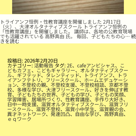
トライアンフ恒例・性教育講座を開催しました 2月17日
（火）、大津オルタナティブスクール トライアンフ恒例の
「性教育講座」を開催しました。 講師は、各地の公教育現場
でも活躍されている 高野真由 氏。 毎回、子どもたちの心…
続
大
きを読む
切
な
こ
と
投稿日:
2026年2月20日
を
カテゴリー:
活動報告
タグ:
2E
、
cafeアンビシャス
、
こ
温
どもカフェ
、
こどもギャラリー
、
オルタナティブスクー
か
ル
、
ギフテッド
、
タレンティッド
、
トライアンフ
、
トラ
く
イアンフテトリ
、
フリースクール
、
ホームエデュケーシ
学
ョン
、
不登校の親
、
不登校支援
、
不登校相談
、
京都不登
ぶ
校
、
多様な学び
、
大津フリースクール
、
好きを伸ばす教
育
、
子どもたちの世界
、
子どもの学び
、
子どもの笑顔
、
学習障害
、
居場所づくり
、
性教育講座
、
手作り大好き
、
日中一時支援
、
滋賀オルタナティブスクール
、
滋賀フリ
ースクール
、
滋賀不登校
、
滋賀小中学生
、
滋賀親の会
、
異才ネットワーク
、
発達凹凸
、
自由な学び
、
高野真由
、
ｅｑワーク