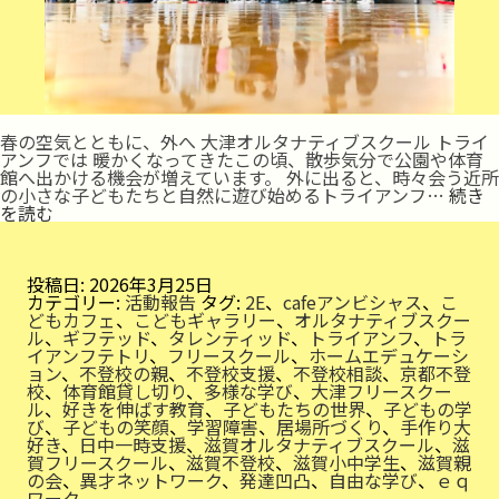
春の空気とともに、外へ 大津オルタナティブスクール トライ
アンフでは 暖かくなってきたこの頃、散歩気分で公園や体育
館へ出かける機会が増えています。 外に出ると、時々会う近所
の小さな子どもたちと自然に遊び始めるトライアンフ…
続き
体
を読む
育
館
で
白
投稿日:
2026年3月25日
熱！
カテゴリー:
活動報告
タグ:
2E
、
cafeアンビシャス
、
こ
どもカフェ
、
こどもギャラリー
、
オルタナティブスクー
ル
、
ギフテッド
、
タレンティッド
、
トライアンフ
、
トラ
イアンフテトリ
、
フリースクール
、
ホームエデュケーシ
ョン
、
不登校の親
、
不登校支援
、
不登校相談
、
京都不登
校
、
体育館貸し切り
、
多様な学び
、
大津フリースクー
ル
、
好きを伸ばす教育
、
子どもたちの世界
、
子どもの学
び
、
子どもの笑顔
、
学習障害
、
居場所づくり
、
手作り大
好き
、
日中一時支援
、
滋賀オルタナティブスクール
、
滋
賀フリースクール
、
滋賀不登校
、
滋賀小中学生
、
滋賀親
の会
、
異才ネットワーク
、
発達凹凸
、
自由な学び
、
ｅｑ
ワーク