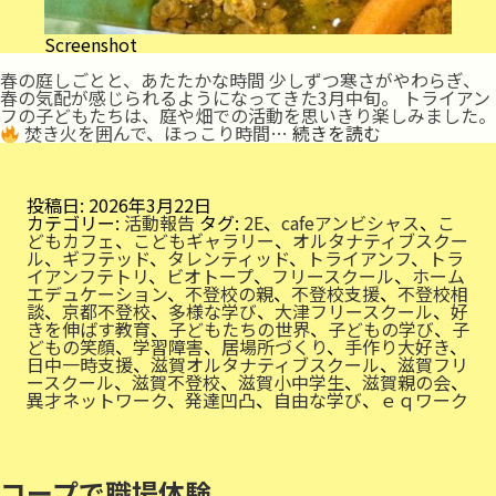
Screenshot
春の庭しごとと、あたたかな時間 少しずつ寒さがやわらぎ、
春の気配が感じられるようになってきた3月中旬。 トライアン
フの子どもたちは、庭や畑での活動を思いきり楽しみました。
春
焚き火を囲んで、ほっこり時間…
続きを読む
の
庭
で
投稿日:
2026年3月22日
カテゴリー:
活動報告
タグ:
2E
、
cafeアンビシャス
、
こ
どもカフェ
、
こどもギャラリー
、
オルタナティブスクー
ル
、
ギフテッド
、
タレンティッド
、
トライアンフ
、
トラ
イアンフテトリ
、
ビオトープ
、
フリースクール
、
ホーム
エデュケーション
、
不登校の親
、
不登校支援
、
不登校相
談
、
京都不登校
、
多様な学び
、
大津フリースクール
、
好
きを伸ばす教育
、
子どもたちの世界
、
子どもの学び
、
子
どもの笑顔
、
学習障害
、
居場所づくり
、
手作り大好き
、
日中一時支援
、
滋賀オルタナティブスクール
、
滋賀フリ
ースクール
、
滋賀不登校
、
滋賀小中学生
、
滋賀親の会
、
異才ネットワーク
、
発達凹凸
、
自由な学び
、
ｅｑワーク
コープで職場体験