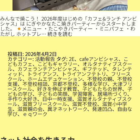
みんなで焼こう！ 2026年度はじめの「カフェ&ランチ アンビ
シャス」は にぎやかなたこ焼きパーティーからスタートしま
した。
メニュー ・たこやきパーティー ・ミニパフェ ・わ
花
たがし ホットプレ…
続きを読む
よ
り
た
こ
投稿日:
2026年4月2日
パ
カテゴリー:
活動報告
タグ:
2E
、
cafeアンビシャス
、
こ
どもカフェ
、
こどもギャラリー
、
オルタナティブスクー
ル
、
カフェランチアンビシャス
、
ギフテッド
、
タレンテ
ィッド
、
トライアンフ
、
トライアンフテトリ
、
フリース
クール
、
ホームエデュケーション
、
不登校の親
、
不登校
支援
、
不登校相談
、
京都不登校
、
多様な学び
、
大津フリ
ースクール
、
好きを伸ばす教育
、
子どもたちの世界
、
子
どもの学び
、
子どもの笑顔
、
学習障害
、
居場所づくり
、
手作り大好き
、
日中一時支援
、
滋賀オルタナティブスク
ール
、
滋賀フリースクール
、
滋賀不登校
、
滋賀小中学
生
、
滋賀親の会
、
異才ネットワーク
、
発達凹凸
、
自由な
学び
、
ｅｑワーク
ネット社会を生きる力