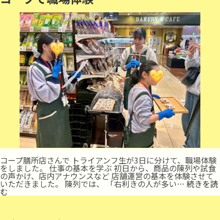
コープ膳所店さんで トライアンフ生が3日に分けて、職場体験
をしました。 仕事の基本を学ぶ 初日から、商品の陳列や試食
の声かけ、店内アナウンスなど 店舗運営の基本を体験させて
いただきました。 陳列では、 「右利きの人が多い…
続きを読
コ
む
ー
プ
で