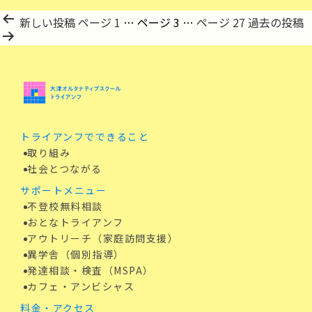
投
新しい
投稿
ページ 1
…
ページ 3
…
ページ 27
過去の
投稿
稿
の
ペ
ー
ジ
送
り
トライアンフでできること
取り組み
社会とつながる
サポートメニュー
不登校無料相談
おとなトライアンフ
アウトリーチ（家庭訪問支援）
異学舎（個別指導）
発達相談・検査（MSPA）
カフェ・アンビシャス
料金・アクセス