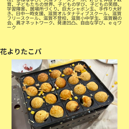
育
、
子どもたちの世界
、
子どもの学び
、
子どもの笑顔
、
学習障害
、
居場所づくり
、
巨大シャボン玉
、
手作り大好
き
、
日中一時支援
、
滋賀オルタナティブスクール
、
滋賀
フリースクール
、
滋賀不登校
、
滋賀小中学生
、
滋賀親の
会
、
異才ネットワーク
、
発達凹凸
、
自由な学び
、
ｅｑワ
ーク
花よりたこパ