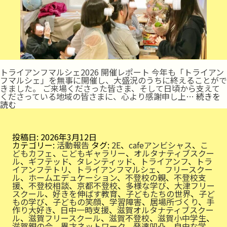
トライアンフマルシェ2026 開催レポート 今年も「トライアン
フマルシェ」を無事に開催し、大盛況のうちに終えることがで
きました。 ご来場くださった皆さま、そして日頃から支えて
くださっている地域の皆さまに、心より感謝申し上…
続きを
一
読む
体
感
と
ぬ
投稿日:
2026年3月12日
く
カテゴリー:
活動報告
タグ:
2E
、
cafeアンビシャス
、
こ
も
どもカフェ
、
こどもギャラリー
、
オルタナティブスクー
り
ル
、
ギフテッド
、
タレンティッド
、
トライアンフ
、
トラ
に
イアンフテトリ
、
トライアンフマルシェ
、
フリースクー
包
ル
、
ホームエデュケーション
、
不登校の親
、
不登校支
ま
援
、
不登校相談
、
京都不登校
、
多様な学び
、
大津フリー
れ
スクール
、
好きを伸ばす教育
、
子どもたちの世界
、
子ど
もの学び
、
子どもの笑顔
、
学習障害
、
居場所づくり
、
手
作り大好き
、
日中一時支援
、
滋賀オルタナティブスクー
ル
、
滋賀フリースクール
、
滋賀不登校
、
滋賀小中学生
、
滋賀親の会
、
異才ネットワーク
、
発達凹凸
、
自由な学