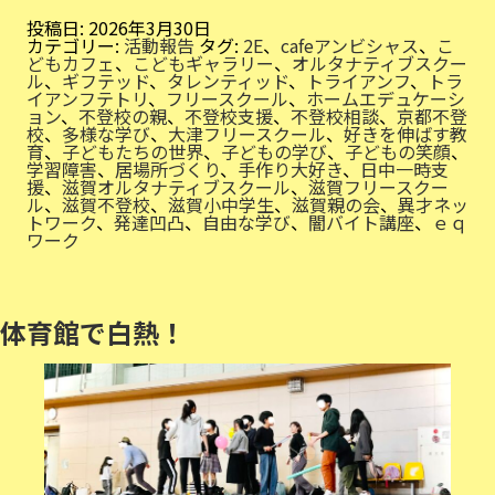
社
会
投稿日:
2026年3月30日
を
カテゴリー:
活動報告
タグ:
2E
、
cafeアンビシャス
、
こ
生
どもカフェ
、
こどもギャラリー
、
オルタナティブスクー
き
ル
、
ギフテッド
、
タレンティッド
、
トライアンフ
、
トラ
る
イアンフテトリ
、
フリースクール
、
ホームエデュケーシ
力
ョン
、
不登校の親
、
不登校支援
、
不登校相談
、
京都不登
校
、
多様な学び
、
大津フリースクール
、
好きを伸ばす教
育
、
子どもたちの世界
、
子どもの学び
、
子どもの笑顔
、
学習障害
、
居場所づくり
、
手作り大好き
、
日中一時支
援
、
滋賀オルタナティブスクール
、
滋賀フリースクー
ル
、
滋賀不登校
、
滋賀小中学生
、
滋賀親の会
、
異才ネッ
トワーク
、
発達凹凸
、
自由な学び
、
闇バイト講座
、
ｅｑ
ワーク
体育館で白熱！