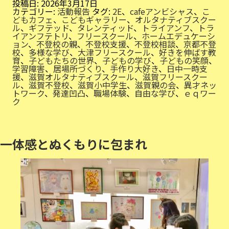
職
投稿日:
2026年3月17日
場
カテゴリー:
活動報告
タグ:
2E
、
cafeアンビシャス
、
こ
体
どもカフェ
、
こどもギャラリー
、
オルタナティブスクー
験
ル
、
ギフテッド
、
タレンティッド
、
トライアンフ
、
トラ
イアンフテトリ
、
フリースクール
、
ホームエデュケーシ
ョン
、
不登校の親
、
不登校支援
、
不登校相談
、
京都不登
校
、
多様な学び
、
大津フリースクール
、
好きを伸ばす教
育
、
子どもたちの世界
、
子どもの学び
、
子どもの笑顔
、
学習障害
、
居場所づくり
、
手作り大好き
、
日中一時支
援
、
滋賀オルタナティブスクール
、
滋賀フリースクー
ル
、
滋賀不登校
、
滋賀小中学生
、
滋賀親の会
、
異才ネッ
トワーク
、
発達凹凸
、
職場体験
、
自由な学び
、
ｅｑワー
ク
一体感とぬくもりに包まれ