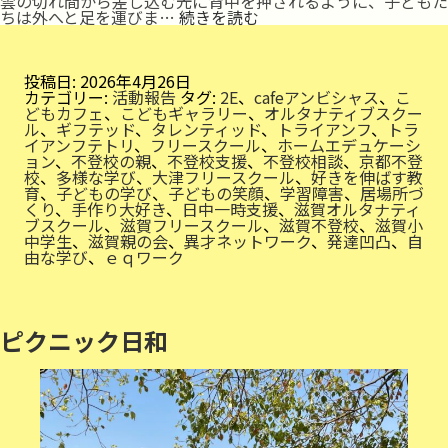
雲の切れ間から差し込む光に背中を押されるように、子どもた
ひ
ちは外へと足を運びま…
続きを読む
ら
ひ
ら
ふ
投稿日:
2026年4月26日
わ
カテゴリー:
活動報告
タグ:
2E
、
cafeアンビシャス
、
こ
ふ
どもカフェ
、
こどもギャラリー
、
オルタナティブスクー
わ
ル
、
ギフテッド
、
タレンティッド
、
トライアンフ
、
トラ
イアンフテトリ
、
フリースクール
、
ホームエデュケーシ
ョン
、
不登校の親
、
不登校支援
、
不登校相談
、
京都不登
校
、
多様な学び
、
大津フリースクール
、
好きを伸ばす教
育
、
子どもの学び
、
子どもの笑顔
、
学習障害
、
居場所づ
くり
、
手作り大好き
、
日中一時支援
、
滋賀オルタナティ
ブスクール
、
滋賀フリースクール
、
滋賀不登校
、
滋賀小
中学生
、
滋賀親の会
、
異才ネットワーク
、
発達凹凸
、
自
由な学び
、
ｅｑワーク
ピクニック日和