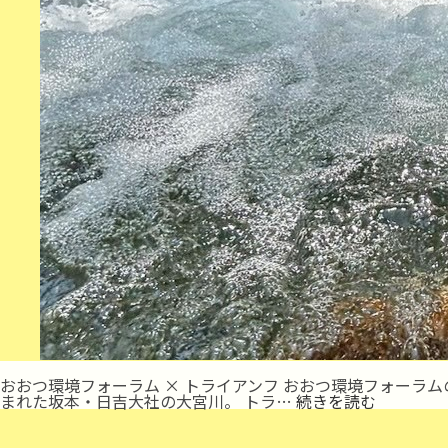
おおつ環境フォーラム × トライアンフ おおつ環境フォーラ
川
まれた坂本・日吉大社の大宮川。 トラ…
続きを読む
遊
び