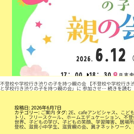
不登校や学校行き渋りの子を持つ親の会 【不登校や学校行き渋
と学校行き渋りの子を持つ親の会」に 参加させ…
続きを読む
投稿日:
2026年6月7日
カテゴリー:
ご案内
タグ:
2E
、
cafeアンビシャス
、
こど
トリ
、
フリースクール
、
ホームエデュケーション
、
不登
世界
、
子どもの学び
、
子どもの笑顔
、
学習障害
、
居場所
登校
、
滋賀小中学生
、
滋賀親の会
、
異才ネットワーク
、