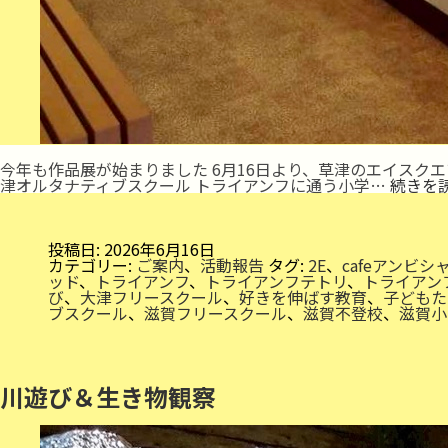
今年も作品展が始まりました 6月16日より、草津のエイス
津オルタナティブスクール トライアンフに通う小学…
続きを
投稿日:
2026年6月16日
カテゴリー:
ご案内
、
活動報告
タグ:
2E
、
cafeアンビシ
ッド
、
トライアンフ
、
トライアンフテトリ
、
トライアン
び
、
大津フリースクール
、
好きを伸ばす教育
、
子どもた
ブスクール
、
滋賀フリースクール
、
滋賀不登校
、
滋賀小
川遊び＆生き物観察