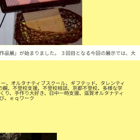
の作品展」が始まりました。 ３回目となる今回の展示では、大
リー
、
オルタナティブスクール
、
ギフテッド
、
タレンティ
の親
、
不登校支援
、
不登校相談
、
京都不登校
、
多様な学
くり
、
手作り大好き
、
日中一時支援
、
滋賀オルタナティ
び
、
ｅｑワーク