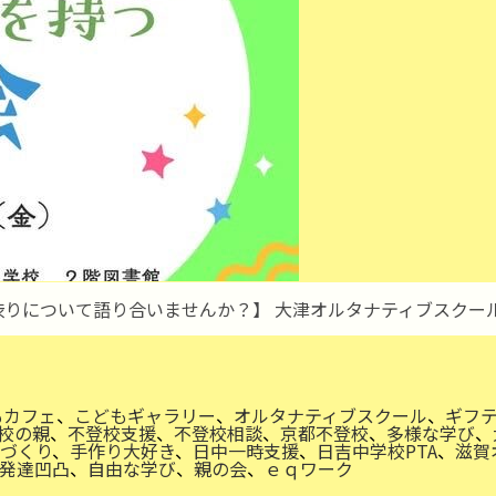
りについて語り合いませんか？】 大津オルタナティブスクール
親
の
会
開
催
の
もカフェ
、
こどもギャラリー
、
オルタナティブスクール
、
ギフ
ご
校の親
、
不登校支援
、
不登校相談
、
京都不登校
、
多様な学び
、
案
づくり
、
手作り大好き
、
日中一時支援
、
日吉中学校PTA
、
滋賀
内
発達凹凸
、
自由な学び
、
親の会
、
ｅｑワーク