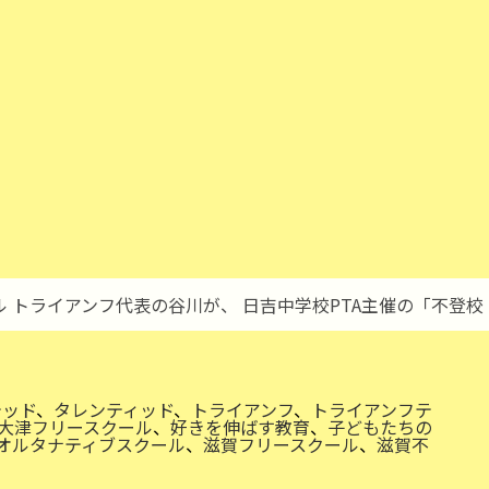
 トライアンフ代表の谷川が、 日吉中学校PTA主催の「不登校
テッド
、
タレンティッド
、
トライアンフ
、
トライアンフテ
大津フリースクール
、
好きを伸ばす教育
、
子どもたちの
オルタナティブスクール
、
滋賀フリースクール
、
滋賀不