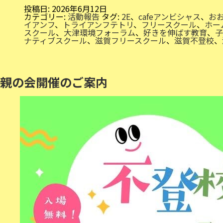
＆
生
投稿日:
2026年6月12日
き
カテゴリー:
活動報告
タグ:
2E
、
cafeアンビシャス
、
お
物
イアンフ
、
トライアンフテトリ
、
フリースクール
、
ホー
観
スクール
、
大津環境フォーラム
、
好きを伸ばす教育
、
子
察
ナティブスクール
、
滋賀フリースクール
、
滋賀不登校
、
親の会開催のご案内