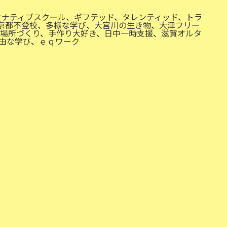
タナティブスクール
、
ギフテッド
、
タレンティッド
、
トラ
京都不登校
、
多様な学び
、
大宮川の生き物
、
大津フリー
場所づくり
、
手作り大好き
、
日中一時支援
、
滋賀オルタ
由な学び
、
ｅｑワーク