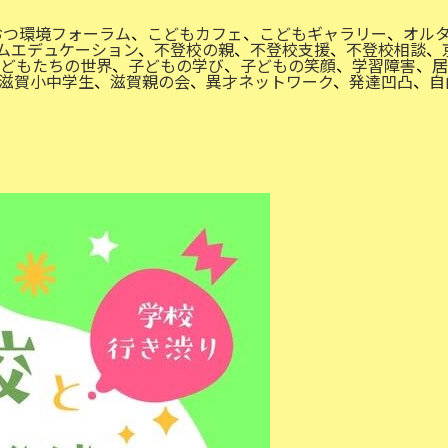
おつ環境フォーラム
、
こどもカフェ
、
こどもギャラリー
、
オル
ムエデュケーション
、
不登校の親
、
不登校支援
、
不登校相談
、
どもたちの世界
、
子どもの学び
、
子どもの笑顔
、
学習障害
、
居
滋賀小中学生
、
滋賀親の会
、
異才ネットワーク
、
発達凹凸
、
自