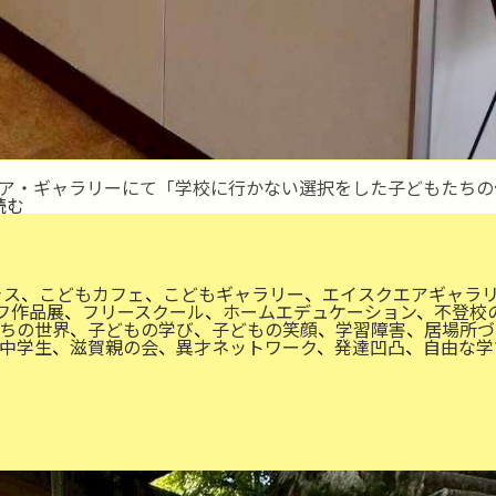
クエア・ギャラリーにて「学校に行かない選択をした子どもたち
草
読む
津
で
ト
ラ
イ
ャス
、
こどもカフェ
、
こどもギャラリー
、
エイスクエアギャラ
ア
フ作品展
、
フリースクール
、
ホームエデュケーション
、
不登校
ン
ちの世界
、
子どもの学び
、
子どもの笑顔
、
学習障害
、
居場所づ
フ
中学生
、
滋賀親の会
、
異才ネットワーク
、
発達凹凸
、
自由な学
作
品
展