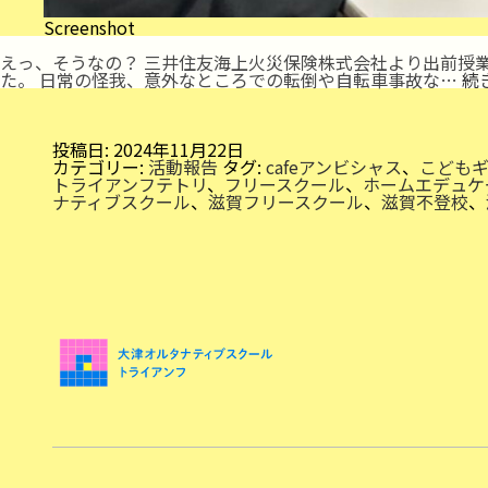
Screenshot
えっ、そうなの？ 三井住友海上火災保険株式会社より出前授
た。 日常の怪我、意外なところでの転倒や自転車事故な…
続
投稿日:
2024年11月22日
カテゴリー:
活動報告
タグ:
cafeアンビシャス
、
こども
トライアンフテトリ
、
フリースクール
、
ホームエデュケ
ナティブスクール
、
滋賀フリースクール
、
滋賀不登校
、