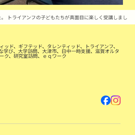
。 トライアンフの子どもたちが真面目に楽しく受講しまし
ィッド
、
ギフテッド
、
タレンティッド
、
トライアンフ
、
な学び
、
大学訪問
、
大津市
、
日中一時支援
、
滋賀オルタ
ーク
、
研究室訪問
、
ｅｑワーク