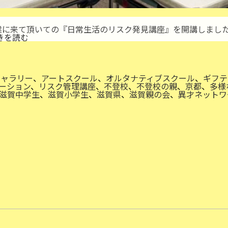
業に来て頂いての『日常生活のリスク発見講座』を開講しました
ス
きを読む
ペ
シ
ャ
ル
な
ギャラリー
、
アートスクール
、
オルタナティブスクール
、
ギフテ
学
ーション
、
リスク管理講座
、
不登校
、
不登校の親
、
京都
、
多様
び
滋賀中学生
、
滋賀小学生
、
滋賀県
、
滋賀親の会
、
異才ネットワ