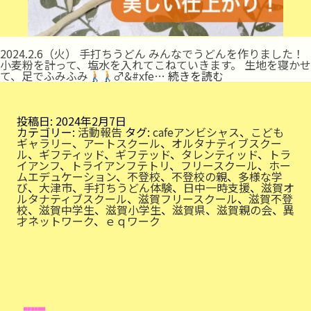
2024.2.6（火） 手打ちうどん みんなでうどんを作りました！
小麦粉を計って、塩水を入れてこねていきます。 生地を寝かせ
手
て、足でふみふみ
‍♂&#xfe…
続きを読む
打
ち
う
ど
投稿日:
2024年2月7日
ん
カテゴリー:
活動報告
タグ:
cafeアンビシャス
、
こども
体
ギャラリー
、
アートスクール
、
オルタナティブスクー
験
ル
、
ギフティッド
、
ギフテッド
、
タレンティッド
、
トラ
イアンフ
、
トライアンフテトリ
、
フリースクール
、
ホー
ムエデュケーション
、
不登校
、
不登校の親
、
多様な学
び
、
大津市
、
手打ちうどん体験
、
日中一時支援
、
滋賀オ
ルタナティブスクール
、
滋賀フリースクール
、
滋賀不登
校
、
滋賀中学生
、
滋賀小学生
、
滋賀県
、
滋賀親の会
、
異
才ネットワーク
、
ｅｑワーク