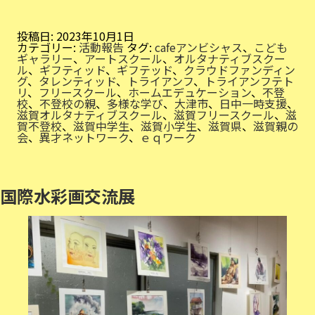
ラ
フ
ァ
ン
投稿日:
2023年10月1日
終
カテゴリー:
活動報告
タグ:
cafeアンビシャス
、
こども
了
ギャラリー
、
アートスクール
、
オルタナティブスクー
ル
、
ギフティッド
、
ギフテッド
、
クラウドファンディン
グ
、
タレンティッド
、
トライアンフ
、
トライアンフテト
リ
、
フリースクール
、
ホームエデュケーション
、
不登
校
、
不登校の親
、
多様な学び
、
大津市
、
日中一時支援
、
滋賀オルタナティブスクール
、
滋賀フリースクール
、
滋
賀不登校
、
滋賀中学生
、
滋賀小学生
、
滋賀県
、
滋賀親の
会
、
異才ネットワーク
、
ｅｑワーク
国際水彩画交流展