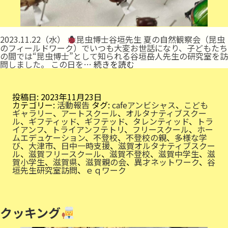
2023.11.22（水）
昆虫博士谷垣先生 夏の自然観察会（昆虫
のフィールドワーク）でいつも大変お世話になり、子どもたち
の間では“昆虫博士”として知られる谷垣岳人先生の研究室を訪
昆
問しました。 この日を…
続きを読む
虫
博
士
の
投稿日:
2023年11月23日
研
カテゴリー:
活動報告
タグ:
cafeアンビシャス
、
こども
究
ギャラリー
、
アートスクール
、
オルタナティブスクー
室
ル
、
ギフティッド
、
ギフテッド
、
タレンティッド
、
トラ
訪
イアンフ
、
トライアンフテトリ
、
フリースクール
、
ホー
問
ムエデュケーション
、
不登校
、
不登校の親
、
多様な学
び
、
大津市
、
日中一時支援
、
滋賀オルタナティブスクー
ル
、
滋賀フリースクール
、
滋賀不登校
、
滋賀中学生
、
滋
賀小学生
、
滋賀県
、
滋賀親の会
、
異才ネットワーク
、
谷
垣先生研究室訪問
、
ｅｑワーク
クッキング