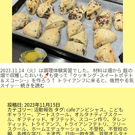
2023.11.14（火）は調理体験実習でした。 材料は畑から 庭の
畑で収穫したおいも
も使って「クッキング~スイートポテト
＆スコーン~」を作ろう
トライアンフに来ると、俄然やる気
ク
スイッ…
続きを読む
ッ
キ
ン
グ
投稿日:
2023年11月15日
カテゴリー:
活動報告
タグ:
cafeアンビシャス
、
こども
ギャラリー
、
アートスクール
、
オルタナティブスクー
ル
、
ギフティッド
、
ギフテッド
、
スコーン作り
、
タレン
ティッド
、
トライアンフ
、
トライアンフテトリ
、
フリー
スクール
、
ホームエデュケーション
、
不登校
、
不登校の
親
、
多様な学び
、
大津市
、
日中一時支援
、
滋賀オルタナ