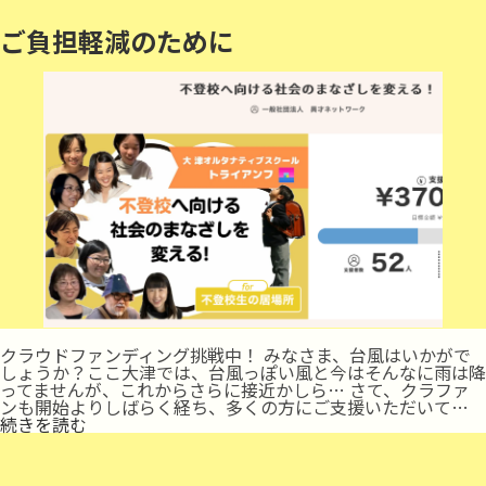
ご負担軽減のために
クラウドファンディング挑戦中！ みなさま、台風はいかがで
しょうか？ここ大津では、台風っぽい風と今はそんなに雨は降
ってませんが、これからさらに接近かしら… さて、クラファ
ンも開始よりしばらく経ち、多くの方にご支援いただいて…
ご
続きを読む
負
担
軽