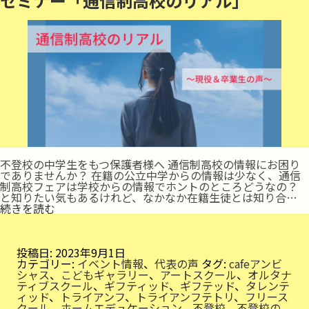
セミナー「通信制高校のリアル」
不登校の中学生をもつ保護者様へ 通信制高校の情報にお困り
でありませんか？ 在籍の公立中学からの情報は少なく、通信
制高校フェアは学校からの情報でホントのところどうなの？
と知りたい気もあるけれど、なかなか在籍生徒とは知り合…
セ
続きを読む
ミ
ナ
ー
「通
投稿日:
2023年9月1日
信
カテゴリー:
イベント情報
、
代表の声
タグ:
cafeアンビ
制
シャス
、
こどもギャラリー
、
アートスクール
、
オルタナ
高
ティブスクール
、
ギフティッド
、
ギフテッド
、
タレンテ
校
ィッド
、
トライアンフ
、
トライアンフテトリ
、
フリース
の
クール
、
ホームエデュケーション
、
不登校
、
不登校の