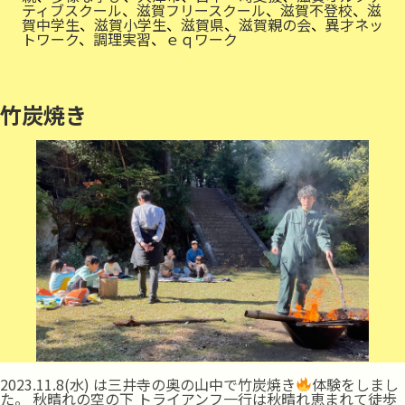
ティブスクール
、
滋賀フリースクール
、
滋賀不登校
、
滋
賀中学生
、
滋賀小学生
、
滋賀県
、
滋賀親の会
、
異才ネッ
トワーク
、
調理実習
、
ｅｑワーク
竹炭焼き
2023.11.8(水) は三井寺の奥の山中で竹炭焼き
体験をしまし
た。 秋晴れの空の下 トライアンフ一行は秋晴れ恵まれて徒歩