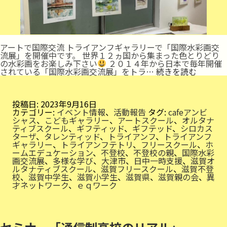
アートで国際交流 トライアンフギャラリーで「国際水彩画交
流展」を開催中です。 世界１２ヵ国から集まった色とりどり
の水彩画をお楽しみ下さい
２０１４年から日本で毎年開催
国
されている「国際水彩画交流展」をトラ…
続きを読む
際
水
彩
画
投稿日:
2023年9月16日
交
カテゴリー:
イベント情報
、
活動報告
タグ:
cafeアンビ
流
シャス
、
こどもギャラリー
、
アートスクール
、
オルタナ
展
ティブスクール
、
ギフティッド
、
ギフテッド
、
シロカス
ターザ
、
タレンティッド
、
トライアンフ
、
トライアンフ
ギャラリー
、
トライアンフテトリ
、
フリースクール
、
ホ
ームエデュケーション
、
不登校
、
不登校の親
、
国際水彩
画交流展
、
多様な学び
、
大津市
、
日中一時支援
、
滋賀オ
ルタナティブスクール
、
滋賀フリースクール
、
滋賀不登
校
、
滋賀中学生
、
滋賀小学生
、
滋賀県
、
滋賀親の会
、
異
才ネットワーク
、
ｅｑワーク