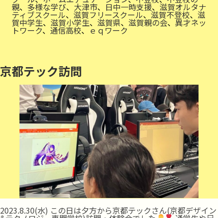
リ
親
、
多様な学び
、
大津市
、
日中一時支援
、
滋賀オルタナ
ア
ティブスクール
、
滋賀フリースクール
、
滋賀不登校
、
滋
ル」
賀中学生
、
滋賀小学生
、
滋賀県
、
滋賀親の会
、
異才ネッ
トワーク
、
通信高校
、
ｅｑワーク
京都テック訪問
2023.8.30(水) この日は夕方から京都テックさん(京都デザイン
&テクノロジー専門学校)訪問・体験会でした
通学生や兄