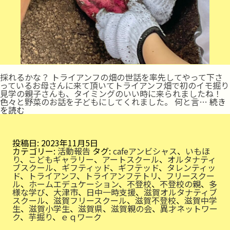
採れるかな？ トライアンフの畑の世話を率先してやって下さ
っているお母さんに来て頂いてトライアンフ畑で初のイモ掘り
見学の親子さんも、タイミングのいい時に来られましたね！
色々と野菜のお話を子どもにしてくれました。 何と言…
続き
い
を読む
も
を
収
穫
投稿日:
2023年11月5日
カテゴリー:
活動報告
タグ:
cafeアンビシャス
、
いもほ
り
、
こどもギャラリー
、
アートスクール
、
オルタナティ
ブスクール
、
ギフティッド
、
ギフテッド
、
タレンティッ
ド
、
トライアンフ
、
トライアンフテトリ
、
フリースクー
ル
、
ホームエデュケーション
、
不登校
、
不登校の親
、
多
様な学び
、
大津市
、
日中一時支援
、
滋賀オルタナティブ
スクール
、
滋賀フリースクール
、
滋賀不登校
、
滋賀中学
生
、
滋賀小学生
、
滋賀県
、
滋賀親の会
、
異才ネットワー
ク
、
芋掘り
、
ｅｑワーク