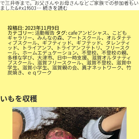
で三井寺まで。お父さんやお母さんなどご家族での参加者もい
竹
ました&#x1f603…
続きを読む
炭
焼
き
投稿日:
2023年11月9日
カテゴリー:
活動報告
タグ:
cafeアンビシャス
、
こども
ギャラリー
、
みんなの森
、
アートスクール
、
オルタナテ
ィブスクール
、
ギフティッド
、
ギフテッド
、
タレンティ
ッド
、
トライアンフ
、
トライアンフテトリ
、
フリースク
ール
、
ホームエデュケーション
、
不登校
、
不登校の親
、
多様な学び
、
大津市
、
日中一時支援
、
滋賀オルタナティ
ブスクール
、
滋賀フリースクール
、
滋賀不登校
、
滋賀中
学生
、
滋賀小学生
、
滋賀親の会
、
異才ネットワーク
、
竹
炭焼き
、
ｅｑワーク
いもを収穫