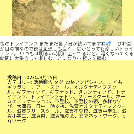
夜のトライアンフ まだまだ暑い日が続いてますね
びわ湖
が目の前なので夜は風通しも良く、庭がとっても涼しいトライ
アンフ。 いつもは明るい時間に会ってるけど、暗くなってくる
夏
時間に大集合して楽しむことになり…
続きを読む
祭
り
で
交
投稿日:
2023年8月25日
流
カテゴリー:
活動報告
タグ:
cafeアンビシャス
、
こども
ギャラリー
、
アートスクール
、
オルタナティブスクー
ル
、
ギフティッド
、
ギフテッド
、
タレンティッド
、
トラ
イアンフ
、
トライアンフテトリ
、
フリースクール
、
ホー
ムエデュケーション
、
不登校
、
不登校の親
、
多様な学
び
、
大津市
、
日中一時支援
、
滋賀オルタナティブスクー
ル
、
滋賀フリースクール
、
滋賀不登校
、
滋賀中学生
、
滋
賀小学生
、
滋賀県
、
滋賀親の会
、
異才ネットワーク
、
ｅ
ｑワーク