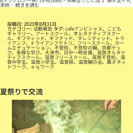
京
弟姉…
続きを読む
都
テ
ッ
ク
投稿日:
2023年8月31日
訪
カテゴリー:
活動報告
タグ:
cafeアンビシャス
、
こども
問
ギャラリー
、
アートスクール
、
オルタナティブスクー
ル
、
ギフティッド
、
ギフテッド
、
タレンティッド
、
トラ
イアンフ
、
トライアンフテトリ
、
フリースクール
、
ホー
ムエデュケーション
、
不登校
、
不登校の親
、
京都テッ
ク
、
多様な学び
、
大津市
、
日中一時支援
、
滋賀オルタナ
ティブスクール
、
滋賀フリースクール
、
滋賀不登校
、
滋
賀中学生
、
滋賀小学生
、
滋賀県
、
滋賀親の会
、
異才ネッ
トワーク
、
ｅｑワーク
夏祭りで交流