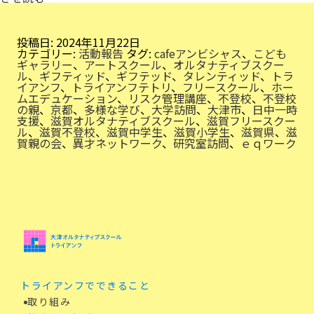
ペ
シ
ャ
ル
投稿日:
2024年11月22日
な
カテゴリー:
活動報告
タグ:
cafeアンビシャス
、
こども
学
ギャラリー
、
アートスクール
、
オルタナティブスクー
び
ル
、
ギフティッド
、
ギフテッド
、
タレンティッド
、
トラ
イアンフ
、
トライアンフテトリ
、
フリースクール
、
ホー
ムエデュケーション
、
リスク管理講座
、
不登校
、
不登校
の親
、
京都
、
多様な学び
、
大学訪問
、
大津市
、
日中一時
支援
、
滋賀オルタナティブスクール
、
滋賀フリースクー
ル
、
滋賀不登校
、
滋賀中学生
、
滋賀小学生
、
滋賀県
、
滋
賀親の会
、
異才ネットワーク
、
研究室訪問
、
ｅｑワーク
トライアンフでできること
取り組み