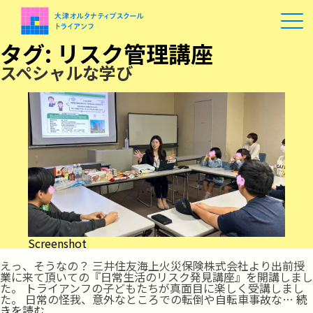
タグ:
リスク管理講座
スペシャルな学び
Screenshot
えっ、そうなの？ 三井住友海上火災保険株式会社より出前授
業に来て頂いての『日常生活のリスク発見講座』を開講しまし
た。 トライアンフの子どもたちが真面目に楽しく受講しまし
た。 日常の怪我、意外なところでの転倒や自転車事故な…
続
ス
きを読む