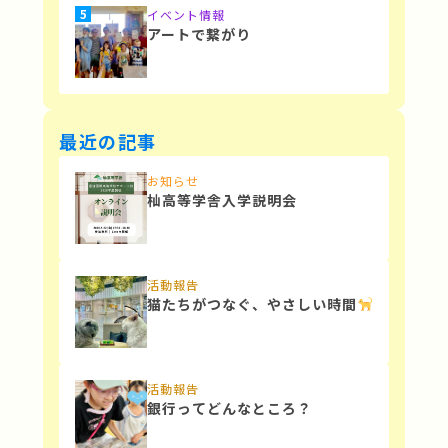
イベント情報
アートで繋がり
最近の記事
お知らせ
杣高等学舎入学説明会
活動報告
猫たちがつなぐ、やさしい時間
活動報告
銀行ってどんなところ？