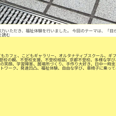
協力いただき、福祉体験を行いました。 今回のテーマは、「目
福
を読む
祉
体
験
を
通
どもカフェ
、
こどもギャラリー
、
オルタナティブスクール
、
ギ
じ
登校の親
、
不登校支援
、
不登校相談
、
京都不登校
、
多様な学び
て
の笑顔
、
学習障害
、
居場所づくり
、
手作り大好き
、
日中一時支
実
トワーク
、
発達凹凸
、
福祉体験
、
自由な学び
、
車椅子に乗って
感！