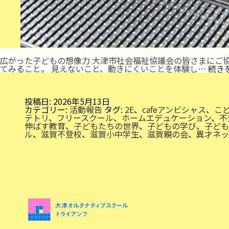
広がった子どもの想像力 大津市社会福祉協議会の皆さまにご
てみること。 見えないこと、動きにくいことを体験し…
続き
投稿日:
2026年5月13日
カテゴリー:
活動報告
タグ:
2E
、
cafeアンビシャス
、
こ
テトリ
、
フリースクール
、
ホームエデュケーション
、
不
伸ばす教育
、
子どもたちの世界
、
子どもの学び
、
子ども
ル
、
滋賀不登校
、
滋賀小中学生
、
滋賀親の会
、
異才ネッ