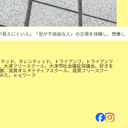
が見えにくい人」「足が不自由な人」の立場を体験し、想像し
フテッド
、
タレンティッド
、
トライアンフ
、
トライアンフ
、
大津フリースクール
、
大津市社会福祉協議会
、
好きを
援
、
滋賀オルタナティブスクール
、
滋賀フリースクー
みた
、
ｅｑワーク