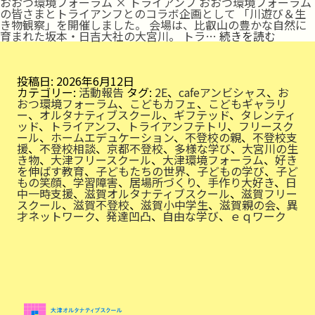
おおつ環境フォーラム × トライアンフ おおつ環境フォーラム
の皆さまとトライアンフとのコラボ企画として 「川遊び＆生
き物観察」を開催しました。 会場は、比叡山の豊かな自然に
川
育まれた坂本・日吉大社の大宮川。 トラ…
続きを読む
遊
び
＆
生
投稿日:
2026年6月12日
き
カテゴリー:
活動報告
タグ:
2E
、
cafeアンビシャス
、
お
物
おつ環境フォーラム
、
こどもカフェ
、
こどもギャラリ
観
ー
、
オルタナティブスクール
、
ギフテッド
、
タレンティ
察
ッド
、
トライアンフ
、
トライアンフテトリ
、
フリースク
ール
、
ホームエデュケーション
、
不登校の親
、
不登校支
援
、
不登校相談
、
京都不登校
、
多様な学び
、
大宮川の生
き物
、
大津フリースクール
、
大津環境フォーラム
、
好き
を伸ばす教育
、
子どもたちの世界
、
子どもの学び
、
子ど
もの笑顔
、
学習障害
、
居場所づくり
、
手作り大好き
、
日
中一時支援
、
滋賀オルタナティブスクール
、
滋賀フリー
スクール
、
滋賀不登校
、
滋賀小中学生
、
滋賀親の会
、
異
才ネットワーク
、
発達凹凸
、
自由な学び
、
ｅｑワーク