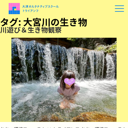
タグ:
大宮川の生き物
川遊び＆生き物観察