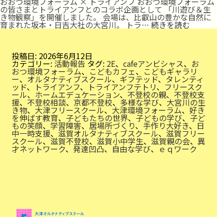
おおつ環境フォーラム × トライアンフ おおつ環境フォーラム
の皆さまとトライアンフとのコラボ企画として 「川遊び＆生
き物観察」を開催しました。 会場は、比叡山の豊かな自然に
川
育まれた坂本・日吉大社の大宮川。 トラ…
続きを読む
遊
び
＆
生
投稿日:
2026年6月12日
き
カテゴリー:
活動報告
タグ:
2E
、
cafeアンビシャス
、
お
物
おつ環境フォーラム
、
こどもカフェ
、
こどもギャラリ
観
ー
、
オルタナティブスクール
、
ギフテッド
、
タレンティ
察
ッド
、
トライアンフ
、
トライアンフテトリ
、
フリースク
ール
、
ホームエデュケーション
、
不登校の親
、
不登校支
援
、
不登校相談
、
京都不登校
、
多様な学び
、
大宮川の生
き物
、
大津フリースクール
、
大津環境フォーラム
、
好き
を伸ばす教育
、
子どもたちの世界
、
子どもの学び
、
子ど
もの笑顔
、
学習障害
、
居場所づくり
、
手作り大好き
、
日
中一時支援
、
滋賀オルタナティブスクール
、
滋賀フリー
スクール
、
滋賀不登校
、
滋賀小中学生
、
滋賀親の会
、
異
才ネットワーク
、
発達凹凸
、
自由な学び
、
ｅｑワーク