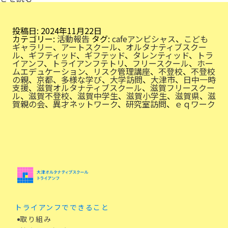
ペ
シ
ャ
ル
投稿日:
2024年11月22日
な
カテゴリー:
活動報告
タグ:
cafeアンビシャス
、
こども
学
ギャラリー
、
アートスクール
、
オルタナティブスクー
び
ル
、
ギフティッド
、
ギフテッド
、
タレンティッド
、
トラ
イアンフ
、
トライアンフテトリ
、
フリースクール
、
ホー
ムエデュケーション
、
リスク管理講座
、
不登校
、
不登校
の親
、
京都
、
多様な学び
、
大学訪問
、
大津市
、
日中一時
支援
、
滋賀オルタナティブスクール
、
滋賀フリースクー
ル
、
滋賀不登校
、
滋賀中学生
、
滋賀小学生
、
滋賀県
、
滋
賀親の会
、
異才ネットワーク
、
研究室訪問
、
ｅｑワーク
トライアンフでできること
取り組み