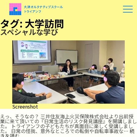
タグ:
大学訪問
スペシャルな学び
Screenshot
えっ、そうなの？ 三井住友海上火災保険株式会社より出前授
業に来て頂いての『日常生活のリスク発見講座』を開講しまし
た。 トライアンフの子どもたちが真面目に楽しく受講しまし
た。 日常の怪我、意外なところでの転倒や自転車事故な…
続
ス
きを読む